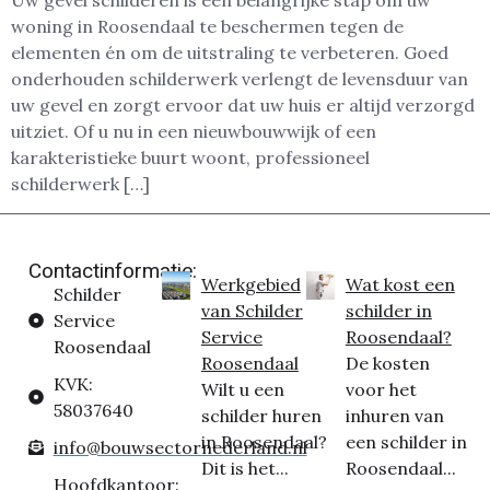
Uw gevel schilderen is een belangrijke stap om uw
woning in Roosendaal te beschermen tegen de
elementen én om de uitstraling te verbeteren. Goed
onderhouden schilderwerk verlengt de levensduur van
uw gevel en zorgt ervoor dat uw huis er altijd verzorgd
uitziet. Of u nu in een nieuwbouwwijk of een
karakteristieke buurt woont, professioneel
schilderwerk […]
Contactinformatie:
Werkgebied
Wat kost een
Schilder
van Schilder
schilder in
Service
Service
Roosendaal?
Roosendaal
Roosendaal
De kosten
KVK:
Wilt u een
voor het
58037640
schilder huren
inhuren van
in Roosendaal?
een schilder in
info@bouwsectornederland.nl
Dit is het...
Roosendaal...
Hoofdkantoor: