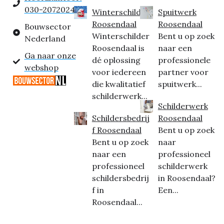
030-2072024
Winterschilder
Spuitwerk
Roosendaal
Roosendaal
Bouwsector
Winterschilder
Bent u op zoek
Nederland
Roosendaal is
naar een
Ga naar onze
dé oplossing
professionele
webshop
voor iedereen
partner voor
die kwalitatief
spuitwerk...
schilderwerk...
Schilderwerk
Schildersbedrij
Roosendaal
f Roosendaal
Bent u op zoek
Bent u op zoek
naar
naar een
professioneel
professioneel
schilderwerk
schildersbedrij
in Roosendaal?
f in
Een...
Roosendaal...