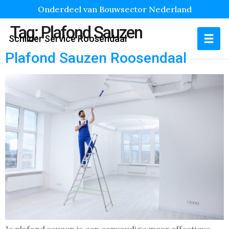
Onderdeel van Bouwsector Nederland
Tag:
Plafond Sauzen
Schilder Service Roosendaal
Plafond Sauzen Roosendaal