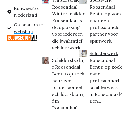
Roosendaal
Roosendaal
Bouwsector
Winterschilder
Bent u op zoek
Nederland
Roosendaal is
naar een
Ga naar onze
dé oplossing
professionele
webshop
voor iedereen
partner voor
die kwalitatief
spuitwerk...
schilderwerk...
Schilderwerk
Schildersbedrij
Roosendaal
f Roosendaal
Bent u op zoek
Bent u op zoek
naar
naar een
professioneel
professioneel
schilderwerk
schildersbedrij
in Roosendaal?
f in
Een...
Roosendaal...