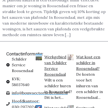
Je plafond sauzen is een eenvoudige maar effectieve
manier om je woning in Roosendaal een frisse en
strakke look te geven. Tijdelijk geven wij 10% korting op
het sauzen van plafonds! In Roosendaal, met zijn mix
van moderne nieuwbouw en karakteristieke bestaande
woningen, is het sauzen van plafonds een veelgebruikte
methode om ruimtes nieuw leven […]
Contactinformatie:
Werkgebied
Wat kost een
Schilder
van Schilder
schilder in
Service
Service
Roosendaal?
Roosendaal
Roosendaal
De kosten
KVK:
Wilt u een
voor het
58037640
schilder huren
inhuren van
in Roosendaal?
een schilder in
info@bouwsectornederland.nl
Dit is het...
Roosendaal...
Hoofdkantoor:
030-2072024
Winterschilder
Spuitwerk