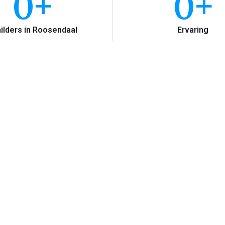
0
+
0
+
ilders in Roosendaal
Ervaring
lder Service Roosendaal?
erk leveren. Bijna iedereen kan verf aanbrengen, maar er z
in Roosendaal, die vakwerk leveren met garantie!
 onze prijs per vierkante meter. Gemiddeld zitten wij 10
omdat wij onze materialen groots inkopen.
te reden, is onze jarenlange ervaring. Omdat onze schilder
t je zeker dat je te maken hebt met een gerenommeerd sch