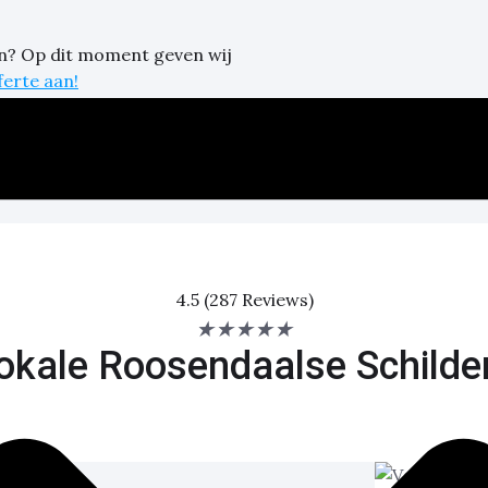
en?
Op dit moment geven wij
ferte aan!
2024
4.5 (287 Reviews)
★
★
★
★
★
okale Roosendaalse Schilde