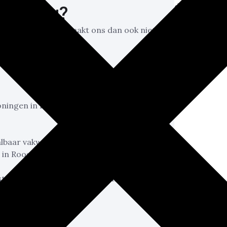
al nodig?
 schilderwerk. Het maakt ons dan ook niet
oningen in Roosendaal. We garanderen
lbaar vakwerk. Dit is dan ook de reden
 in Roosendaal!
 strakker resultaat garanderen dan ons
ing vanaf €13,99 per m2.