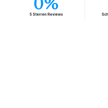
0
%
5 Sterren Reviews
Sch
Waarom Schi
Je wilt onze schilder inhuren omdat wij vakw
schildersbedrijven 
Een andere reden om voor ons te kiezen is
concurrenten, 
Als laatste reden, maar zeker niet de mins
Roosendaal al meer dan 20 jaar bestaat, wee