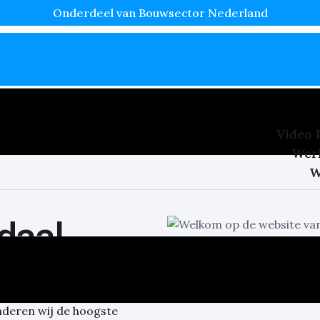
Onderdeel van Bouwsector Nederland
Video 
Wer
W
daal
rsbedrijf in de omgeving.
n plafonds.
deren wij de hoogste