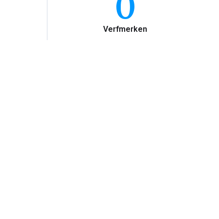
0
Verfmerken
ijn maar weinig
% onder onze
sbedrijven in
ildersbedrijf.