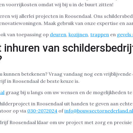
 voorrijkosten omdat wij bij u in de buurt zitten!
eren wij allerlei projecten in Roosendaal. Ons schildersbedri
enovatiewoningen. Maak gebruik van onze expertise en aa
ook van toepassing op
deuren
,
kozijnen
,
trappen
en
gevels
 inhuren van schildersbedrij
?
 u kunnen betekenen? Vraag vandaag nog een vrijblijvende
jf in Roosendaal de beste keuze is.
al
graag bij u langs om uw wensen en de mogelijkheden te
hilderproject in Roosendaal uit handen te geven aan echt
ntoor op via
030-2072024
of
info@bouwsectornederland.n
rijf Roosendaal klaar om uw project met zorg en precisie 