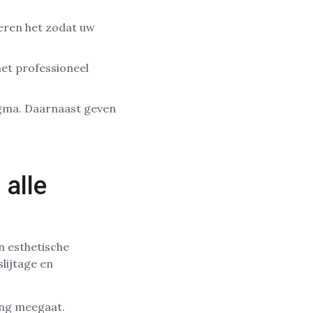
deren het zodat uw
met professioneel
Sigma. Daarnaast geven
 alle
n esthetische
lijtage en
ang meegaat.