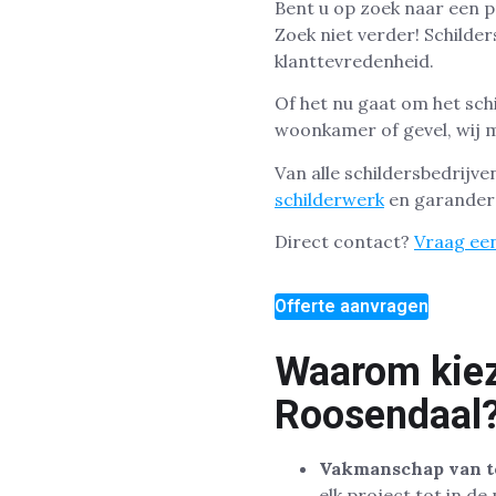
Bent u op zoek naar een p
Zoek niet verder! Schilde
klanttevredenheid.
Of het nu gaat om het sch
woonkamer of gevel, wij m
Van alle schildersbedrijv
schilderwerk
en garandere
Direct contact?
Vraag een
Offerte aanvragen
Waarom kieze
Roosendaal
Vakmanschap van t
elk project tot in de