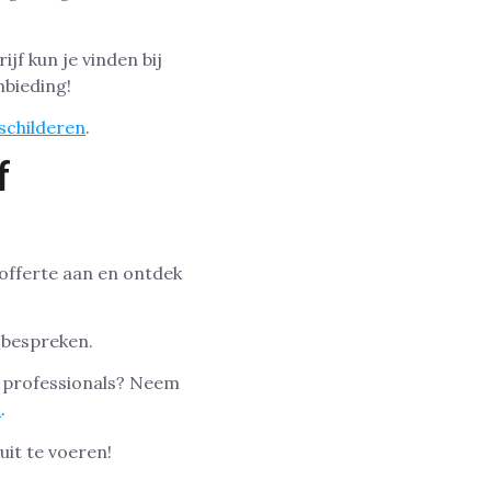
jf kun je vinden bij
nbieding!
 schilderen
.
f
 offerte aan en ontdek
 bespreken.
e professionals? Neem
l
.
uit te voeren!