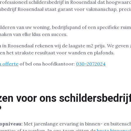
rofessioneel schildersbedrijf in Roosendaal dat hoogwaardi
rsbedrijf Roosendaal staat garant voor vakmanschap, preci
ilderen van uw woning, bedrijfspand of een specifieke ruim
aken van elke klus een succes.
en in Roosendaal rekenen wij de laagste m2 prijs. We geven 
n het strakste resultaat voor wanden en plafonds.
 offerte
of bel ons hoofdkantoor:
030-2072024
n voor ons schildersbedrijf
?
opniveau:
Met jarenlange ervaring in binnen- en buitensc
 puntjes af te werken. In ons team zitten de
beste binnensc