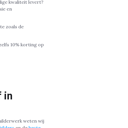
ge kwaliteit levert?
sie en
te zoals de
zelfs 10% korting op
 in
hilderwerk weten wij
hilders
en de
beste