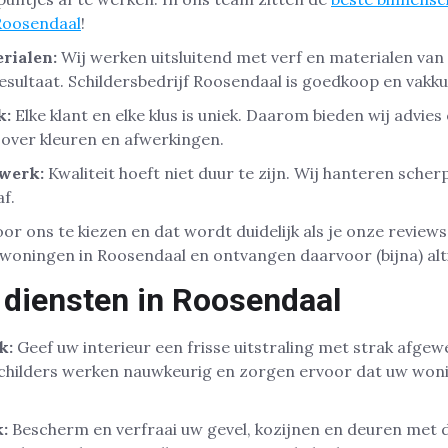
 Roosendaal
!
rialen:
Wij werken uitsluitend met verf en materialen van 
esultaat. Schildersbedrijf Roosendaal is goedkoop en vakku
k:
Elke klant en elke klus is uniek. Daarom bieden wij advie
over kleuren en afwerkingen.
rwerk:
Kwaliteit hoeft niet duur te zijn. Wij hanteren sche
f.
or ons te kiezen en dat wordt duidelijk als je onze reviews b
woningen in Roosendaal en ontvangen daarvoor (bijna) alti
 diensten in Roosendaal
k:
Geef uw interieur een frisse uitstraling met strak afge
childers werken nauwkeurig en zorgen ervoor dat uw woni
:
Bescherm en verfraai uw gevel, kozijnen en deuren met