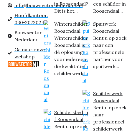
in Roosendaal?
een schilder in
info@bouwsectornederland.nl
Dit is het...
Roosendaal...
Hoofdkantoor:
030-2072024
Winterschilder
Spuitwerk
Roosendaal
Roosendaal
Bouwsector
Winterschilder
Bent u op zoek
Nederland
Roosendaal is
naar een
Ga naar onze
dé oplossing
professionele
webshop
voor iedereen
partner voor
die kwalitatief
spuitwerk...
schilderwerk...
Schilderwerk
Roosendaal
Bent u op zoek
Schildersbedrij
naar
f Roosendaal
professioneel
Bent u op zoek
schilderwerk