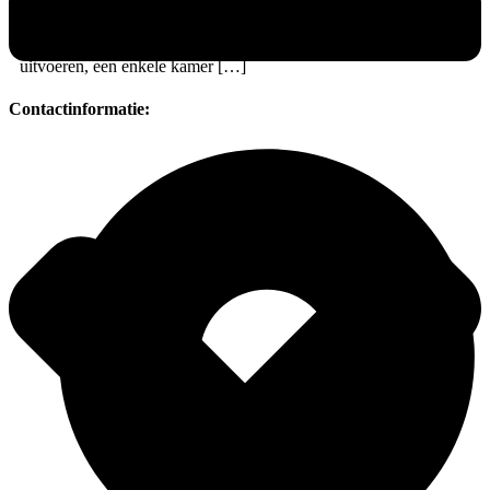
manier om uw interieur een frisse en verzorgde uitstraling te geven.
Daarnaast biedt goed binnenschilderwerk bescherming voor uw
muren, plafonds en houtwerk. Of u nu een complete renovatie wilt
uitvoeren, een enkele kamer […]
Contactinformatie: