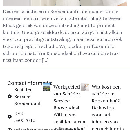
Deuren schilderen in Roosendaal is dé manier om je
interieur een frisse en verzorgde uitstraling te geven.
Maak gebruik van onze aanbieding met 10 procent
korting. Goed geschilderde deuren zorgen niet alleen
voor een prachtige uitstraling, maar beschermen ook
tegen slijtage en schade. Wij bieden professionele
schilderdiensten in Roosendaal en leveren een strak
resultaat zonder […]
Contactinformatie:
Werkgebied
Wat kost een
Schilder
van Schilder
schilder in
Service
Service
Roosendaal?
Roosendaal
Roosendaal
De kosten
KVK:
Wilt u een
voor het
58037640
schilder huren
inhuren van
in Roosendaal?
een schilder in
info@bouwsectornederland.nl