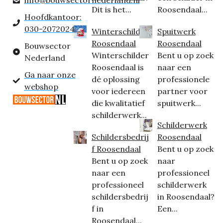
Dit is het...
Roosendaal...
Hoofdkantoor:
030-2072024
Winterschilder
Spuitwerk
Roosendaal
Roosendaal
Bouwsector
Winterschilder
Bent u op zoek
Nederland
Roosendaal is
naar een
Ga naar onze
dé oplossing
professionele
webshop
voor iedereen
partner voor
die kwalitatief
spuitwerk...
schilderwerk...
Schilderwerk
Schildersbedrij
Roosendaal
f Roosendaal
Bent u op zoek
Bent u op zoek
naar
naar een
professioneel
professioneel
schilderwerk
schildersbedrij
in Roosendaal?
f in
Een...
Roosendaal...