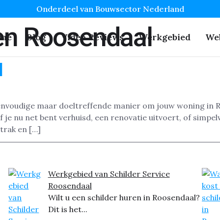
Onderdeel van Bouwsector Nederland
en Roosendaal
me
Blog
Video Reviews
Werkgebied
We
l
nvoudige maar doeltreffende manier om jouw woning in Ro
 je nu net bent verhuisd, een renovatie uitvoert, of simpe
strak en […]
Werkgebied van Schilder Service
Roosendaal
Wilt u een schilder huren in Roosendaal?
Dit is het...