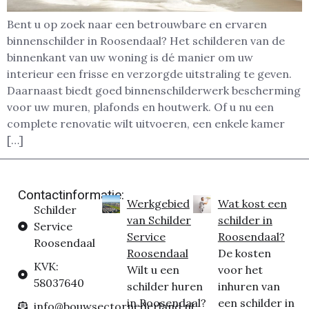
Bent u op zoek naar een betrouwbare en ervaren
binnenschilder in Roosendaal? Het schilderen van de
binnenkant van uw woning is dé manier om uw
interieur een frisse en verzorgde uitstraling te geven.
Daarnaast biedt goed binnenschilderwerk bescherming
voor uw muren, plafonds en houtwerk. Of u nu een
complete renovatie wilt uitvoeren, een enkele kamer
[…]
Contactinformatie:
Werkgebied
Wat kost een
Schilder
van Schilder
schilder in
Service
Service
Roosendaal?
Roosendaal
Roosendaal
De kosten
KVK:
Wilt u een
voor het
58037640
schilder huren
inhuren van
in Roosendaal?
een schilder in
info@bouwsectornederland.nl