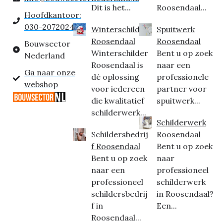
Dit is het...
Roosendaal...
Hoofdkantoor:
030-2072024
Winterschilder
Spuitwerk
Roosendaal
Roosendaal
Bouwsector
Winterschilder
Bent u op zoek
Nederland
Roosendaal is
naar een
Ga naar onze
dé oplossing
professionele
webshop
voor iedereen
partner voor
die kwalitatief
spuitwerk...
schilderwerk...
Schilderwerk
Schildersbedrij
Roosendaal
f Roosendaal
Bent u op zoek
Bent u op zoek
naar
naar een
professioneel
professioneel
schilderwerk
schildersbedrij
in Roosendaal?
f in
Een...
Roosendaal...