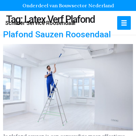
Onderdeel van Bouwsector Nederland
Tag:
Latex Verf Plafond
Schilder Service Roosendaal
Plafond Sauzen Roosendaal