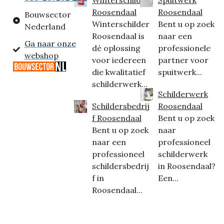
Roosendaal
Roosendaal
Bouwsector
Winterschilder
Bent u op zoek
Nederland
Roosendaal is
naar een
Ga naar onze
dé oplossing
professionele
webshop
voor iedereen
partner voor
die kwalitatief
spuitwerk...
schilderwerk...
Schilderwerk
Schildersbedrij
Roosendaal
f Roosendaal
Bent u op zoek
Bent u op zoek
naar
naar een
professioneel
professioneel
schilderwerk
schildersbedrij
in Roosendaal?
f in
Een...
Roosendaal...