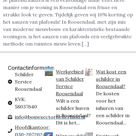
Je plafond sauzen is een eenvoudige maar effectieve
manier om je woning in Roosendaal een frisse en
strakke look te geven. Tijdelijk geven wij 10% korting op
het sauzen van plafonds! In Roosendaal, met zijn mix
van moderne nieuwbouw en karakteristieke bestaande
woningen, is het sauzen van plafonds een veelgebruikte
methode om ruimtes nieuw leven […]
Contactinformatie:
Werkgebied
Wat kost een
Schilder
van Schilder
schilder in
Service
Service
Roosendaal?
Roosendaal
Roosendaal
De kosten
KVK:
Wilt u een
voor het
58037640
schilder huren
inhuren van
in Roosendaal?
een schilder in
info@bouwsectornederland.nl
Dit is het...
Roosendaal...
Hoofdkantoor:
030-2072024
Winterschilder
Spuitwerk