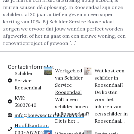
Als je muren een frisse uitstraling nodig hebben, is
muren sauzen dé oplossing. In Roosendaal zijn onze
schilders al 20 jaar actief en geven nu een super
korting van 10%. Bij Schilder Service Roosendaal
zorgen we ervoor dat jouw wanden perfect worden
afgewerkt, of het nu gaat om een nieuwe woning, een
renovatieproject of gewoon […]
Contactinformatie:
Werkgebied
Wat kost een
Schilder
van Schilder
schilder in
Service
Service
Roosendaal?
Roosendaal
Roosendaal
De kosten
KVK:
Wilt u een
voor het
58037640
schilder huren
inhuren van
in Roosendaal?
een schilder in
info@bouwsectornederland.nl
Dit is het...
Roosendaal...
Hoofdkantoor:
030-2072024
Winterschilder
Spuitwerk