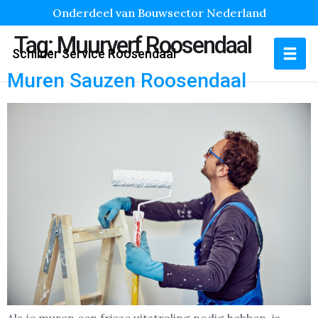
Onderdeel van Bouwsector Nederland
Tag:
Muurverf Roosendaal
Schilder Service Roosendaal
Muren Sauzen Roosendaal