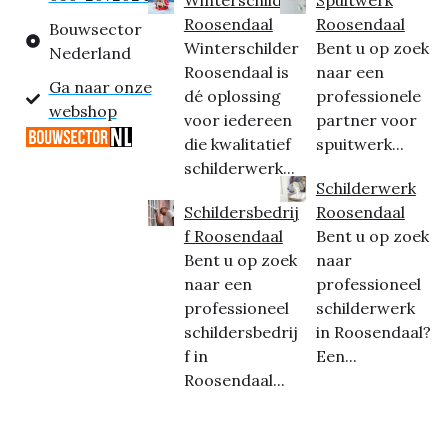
Roosendaal
Roosendaal
Bouwsector
Winterschilder
Bent u op zoek
Nederland
Roosendaal is
naar een
Ga naar onze
dé oplossing
professionele
webshop
voor iedereen
partner voor
die kwalitatief
spuitwerk...
schilderwerk...
Schilderwerk
Schildersbedrij
Roosendaal
f Roosendaal
Bent u op zoek
Bent u op zoek
naar
naar een
professioneel
professioneel
schilderwerk
schildersbedrij
in Roosendaal?
f in
Een...
Roosendaal...