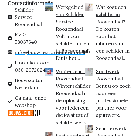
Contactinformatie:
Werkgebied
Wat kost een
Schilder
van Schilder
schilder in
Service
Service
Roosendaal?
Roosendaal
Roosendaal
De kosten
KVK:
Wilt u een
voor het
58037640
schilder huren
inhuren van
in Roosendaal?
een schilder in
info@bouwsectornederland.nl
Dit is het...
Roosendaal...
Hoofdkantoor:
030-2072024
Winterschilder
Spuitwerk
Roosendaal
Roosendaal
Bouwsector
Winterschilder
Bent u op zoek
Nederland
Roosendaal is
naar een
Ga naar onze
dé oplossing
professionele
webshop
voor iedereen
partner voor
die kwalitatief
spuitwerk...
schilderwerk...
Schilderwerk
Schildersbedrij
Roosendaal