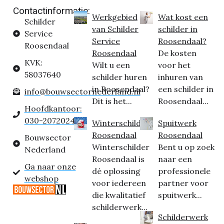
Contactinformatie:
Werkgebied
Wat kost een
Schilder
van Schilder
schilder in
Service
Service
Roosendaal?
Roosendaal
Roosendaal
De kosten
KVK:
Wilt u een
voor het
58037640
schilder huren
inhuren van
in Roosendaal?
een schilder in
info@bouwsectornederland.nl
Dit is het...
Roosendaal...
Hoofdkantoor:
030-2072024
Winterschilder
Spuitwerk
Roosendaal
Roosendaal
Bouwsector
Winterschilder
Bent u op zoek
Nederland
Roosendaal is
naar een
Ga naar onze
dé oplossing
professionele
webshop
voor iedereen
partner voor
die kwalitatief
spuitwerk...
schilderwerk...
Schilderwerk