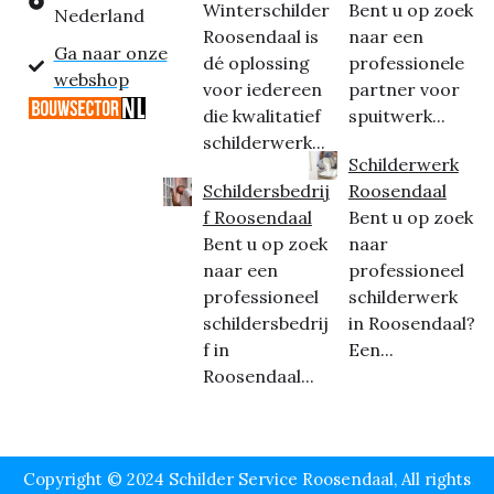
Winterschilder
Bent u op zoek
Nederland
Roosendaal is
naar een
Ga naar onze
dé oplossing
professionele
webshop
voor iedereen
partner voor
die kwalitatief
spuitwerk...
schilderwerk...
Schilderwerk
Schildersbedrij
Roosendaal
f Roosendaal
Bent u op zoek
Bent u op zoek
naar
naar een
professioneel
professioneel
schilderwerk
schildersbedrij
in Roosendaal?
f in
Een...
Roosendaal...
Copyright © 2024 Schilder Service Roosendaal, All rights