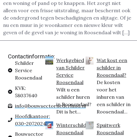
een woning of pand op te knappen. Het zorgt niet
alleen voor een frisse uitstraling, maar beschermt ook
de ondergrond tegen beschadigingen en slijtage. Of je
nu een muur in je woonkamer een nieuwe kleur wilt
geven of de gevel van je woning in Roosendaal wilt […]
Contactinformatie:
Werkgebied
Wat kost een
Schilder
van Schilder
schilder in
Service
Service
Roosendaal?
Roosendaal
Roosendaal
De kosten
KVK:
Wilt u een
voor het
58037640
schilder huren
inhuren van
in Roosendaal?
een schilder in
info@bouwsectornederland.nl
Dit is het...
Roosendaal...
Hoofdkantoor:
030-2072024
Winterschilder
Spuitwerk
Roosendaal
Roosendaal
Bouwsector