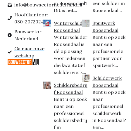
in Roosendaal?
een schilder in
info@bouwsectornederland.nl
Dit is het...
Roosendaal...
Hoofdkantoor:
030-2072024
Winterschilder
Spuitwerk
Roosendaal
Roosendaal
Bouwsector
Winterschilder
Bent u op zoek
Nederland
Roosendaal is
naar een
Ga naar onze
dé oplossing
professionele
webshop
voor iedereen
partner voor
die kwalitatief
spuitwerk...
schilderwerk...
Schilderwerk
Schildersbedrij
Roosendaal
f Roosendaal
Bent u op zoek
Bent u op zoek
naar
naar een
professioneel
professioneel
schilderwerk
schildersbedrij
in Roosendaal?
f in
Een...