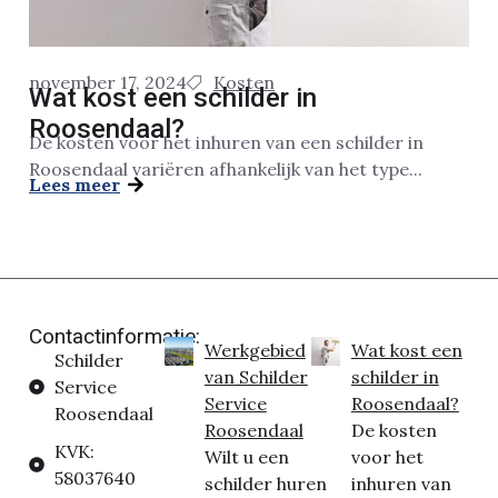
november 17, 2024
Kosten
Wat kost een schilder in
Roosendaal?
De kosten voor het inhuren van een schilder in
Roosendaal variëren afhankelijk van het type...
Lees meer
Contactinformatie:
Werkgebied
Wat kost een
Schilder
van Schilder
schilder in
Service
Service
Roosendaal?
Roosendaal
Roosendaal
De kosten
KVK:
Wilt u een
voor het
58037640
schilder huren
inhuren van